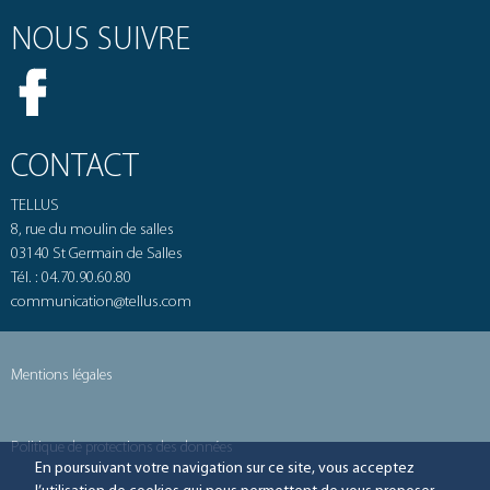
NOUS SUIVRE
CONTACT
TELLUS
8, rue du moulin de salles
03140 St Germain de Salles
Tél. : 04.70.90.60.80
communication@tellus.com
Menu
Mentions légales
Pied
de
page
Politique de protections des données
En poursuivant votre navigation sur ce site, vous acceptez